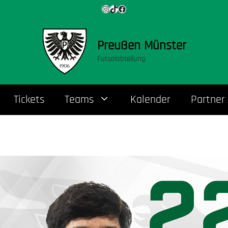
Instagram
TikTok
Facebook
Preußen Münster
Futsalabteilung
Tickets
Teams
Kalender
Partner