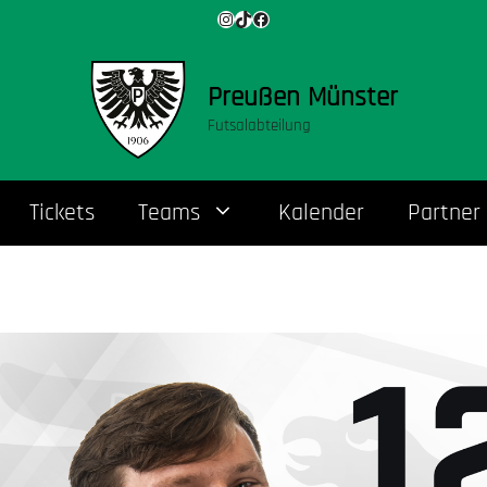
Instagram
TikTok
Facebook
Preußen Münster
Futsalabteilung
Tickets
Teams
Kalender
Partner